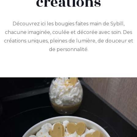
créations
Découvrez ici les bougies faites main de Sybill,
chacune imaginée, coulée et décorée avec soin. Des
créations uniques, pleines de lumière, de douceur et
de personnalité.